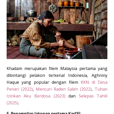
Khadam merupakan filem Malaysia pertama yang
dibintangi pelakon terkenal Indonesia, Aghniny
Haque yang popular dengan filem
KKN di Desa
Penari (2022)
,
Mencuri Raden Saleh (2022)
,
Tuhan
Izinkan Aku Berdosa (2023)
dan
Selepas Tahlil
(2025)
.
5. Penampilan lakonan pertama Karl'El