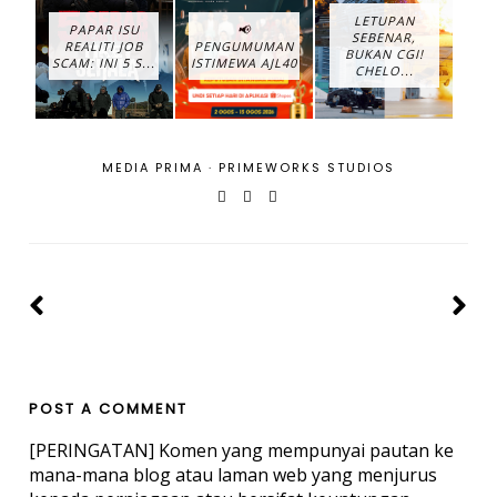
LETUPAN
PAPAR ISU
📢
SEBENAR,
REALITI JOB
PENGUMUMAN
BUKAN CGI!
SCAM: INI 5 S...
ISTIMEWA AJL40
CHELO...
MEDIA PRIMA
·
PRIMEWORKS STUDIOS
POST A COMMENT
[PERINGATAN] Komen yang mempunyai pautan ke
mana-mana blog atau laman web yang menjurus