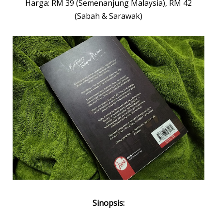
Harga: RM 39 (Semenanjung Malaysia), RM 42
(Sabah & Sarawak)
Sinopsis: