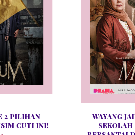
E 2 PILIHAN
WAYANG JAD
IM CUTI INI!
SEKOLAH 
BERSANTAI D