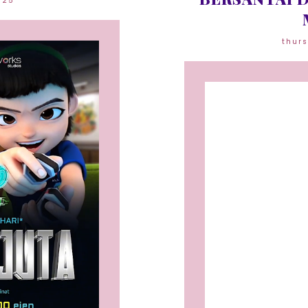
025
thur