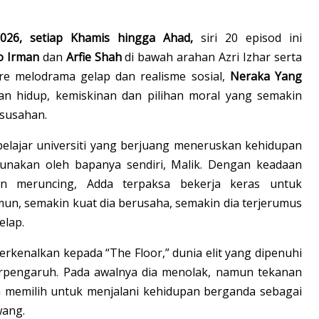
026, setiap Khamis hingga Ahad,
siri 20 episod ini
zo Irman
dan
Arfie Shah
di bawah arahan Azri Izhar serta
re melodrama gelap dan realisme sosial,
Neraka Yang
an hidup, kemiskinan dan pilihan moral yang semakin
esusahan.
 pelajar universiti yang berjuang meneruskan kehidupan
gunakan oleh bapanya sendiri, Malik. Dengan keadaan
n meruncing, Adda terpaksa bekerja keras untuk
, semakin kuat dia berusaha, semakin dia terjerumus
elap.
rkenalkan kepada “The Floor,” dunia elit yang dipenuhi
rpengaruh. Pada awalnya dia menolak, namun tekanan
 memilih untuk menjalani kehidupan berganda sebagai
wang.