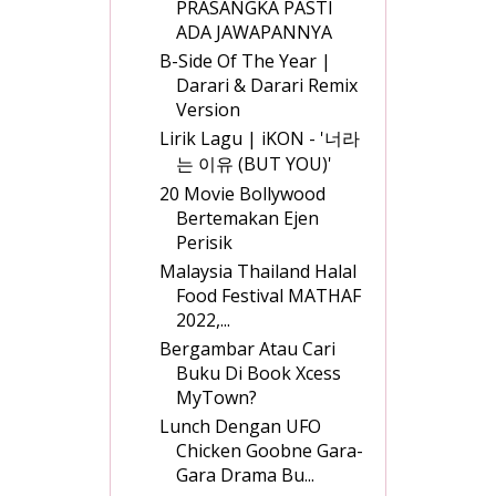
PRASANGKA PASTI
ADA JAWAPANNYA
B-Side Of The Year |
Darari & Darari Remix
Version
Lirik Lagu | iKON - '너라
는 이유 (BUT YOU)'
20 Movie Bollywood
Bertemakan Ejen
Perisik
Malaysia Thailand Halal
Food Festival MATHAF
2022,...
Bergambar Atau Cari
Buku Di Book Xcess
MyTown?
Lunch Dengan UFO
Chicken Goobne Gara-
Gara Drama Bu...