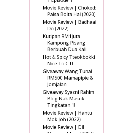
1 Episode 1
Movie Review | Choked:
Paisa Bolta Hai (2020)
Movie Review | Badhaai
Do (2022)
Kutipan RM1juta
Kampong Pisang
Berbuah Dua Kali
Hot & Spicy Tteokbokki
Nice To C U
Giveaway Wang Tunai
RM500 Mamapipie &
Jomjalan
Giveaway Syazni Rahim
Blog Nak Masuk
Tingkatan 1!
Movie Review | Hantu
Mok Joh (2022)
Movie Review | Dil