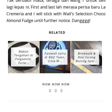
Tak berbaloi masa, tenaga dan wang I untuk beli
lagi lepas ni. First and last lah merasa perisa baru La
Cremeria and I will stick with Wall's Selection Choco
Almond Fudge until further notice. Dangggg!
RELATED
Makan
Farewell Sofia
Briskwalk &
Tengahari di
di BBQ Town,
Roti Sarang
Palgaeook,
Citta M...
Burung Spec...
Suria...
NOM NOM NOM