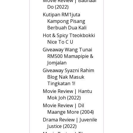
Movie Review | Badhaai
Do (2022)
Kutipan RM1juta
Kampong Pisang
Berbuah Dua Kali
Hot & Spicy Tteokbokki
Nice To C U
Giveaway Wang Tunai
RM500 Mamapipie &
Jomjalan
Giveaway Syazni Rahim
Blog Nak Masuk
Tingkatan 1!
Movie Review | Hantu
Mok Joh (2022)
Movie Review | Dil
Maange More (2004)
Drama Review | Juvenile
Justice (2022)