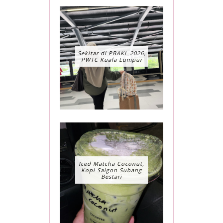
Sekitar di PBAKL 2026,
PWTC Kuala Lumpur
Iced Matcha Coconut,
Kopi Saigon Subang
Bestari