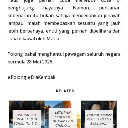
Hadi, juga pernah cuba menebus dosa di
penghujung hayatnya. Namun, pencarian
kebenaran itu bukan sahaja mendedahkan jenayah
lampau, malah membebaskan sesuatu yang jauh
lebih berbahaya, entiti yang pernah dipelihara dan
cuba dikawal oleh Maria.
Polong bakal menghantui pawagam seluruh negara
bermula 28 Mei 2026.
#Polong #DiaKembali
RELATED
LETUPAN
PAPAR ISU
Tonton Trailer
SEBENAR,
REALITI JOB
Rasmi CHELOT
BUKAN CGI!
SCAM: INI 5 S...
Sekaran...
CHELO...