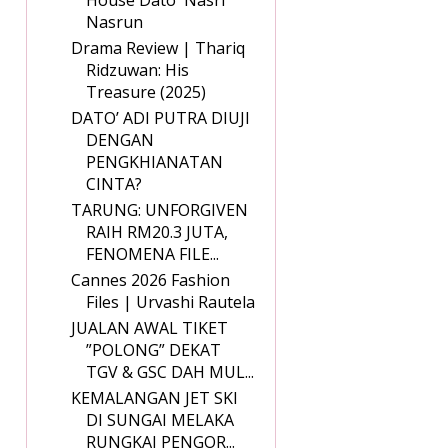
House Dato' Nasri
Nasrun
Drama Review | Thariq
Ridzuwan: His
Treasure (2025)
DATO’ ADI PUTRA DIUJI
DENGAN
PENGKHIANATAN
CINTA?
TARUNG: UNFORGIVEN
RAIH RM20.3 JUTA,
FENOMENA FILE...
Cannes 2026 Fashion
Files | Urvashi Rautela
JUALAN AWAL TIKET
”POLONG” DEKAT
TGV & GSC DAH MUL...
KEMALANGAN JET SKI
DI SUNGAI MELAKA
RUNGKAI PENGOR...