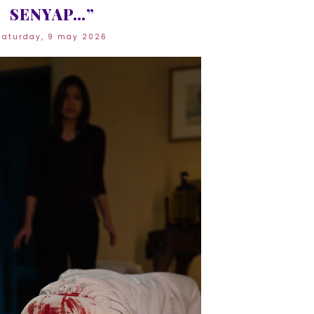
SENYAP…”
saturday, 9 may 2026