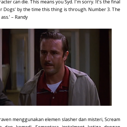
cter can die. This means you Syd. I'm sorry. It's the final
ir Dogs' by the time this thing is through. Number 3. The
 ass.’ – Randy
aven menggunakan elemen slasher dan misteri, Scream