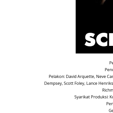
P
Penu
Pelakon: David Arquette, Neve Ca
Dempsey, Scott Foley, Lance Henriks
Rich
Syarikat Produksi: 
Pen
Ge