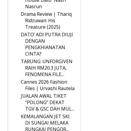
House Dato' Nasri
Nasrun
Drama Review | Thariq
Ridzuwan: His
Treasure (2025)
DATO’ ADI PUTRA DIUJI
DENGAN
PENGKHIANATAN
CINTA?
TARUNG: UNFORGIVEN
RAIH RM20.3 JUTA,
FENOMENA FILE...
Cannes 2026 Fashion
Files | Urvashi Rautela
JUALAN AWAL TIKET
”POLONG” DEKAT
TGV & GSC DAH MUL...
KEMALANGAN JET SKI
DI SUNGAI MELAKA
RUNGKAI PENGOR...