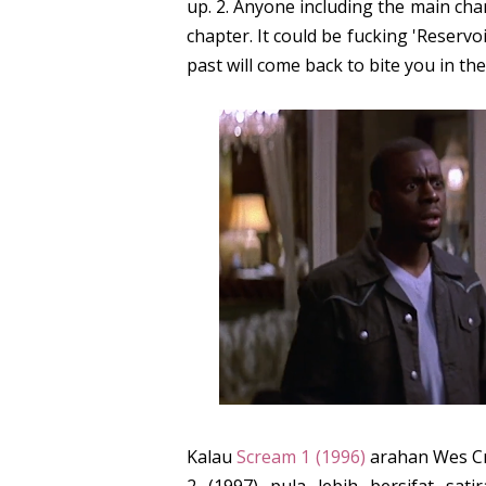
up. 2. Anyone including the main chara
chapter. It could be fucking 'Reservo
past will come back to bite you in the
Kalau
Scream 1 (1996)
arahan Wes Cr