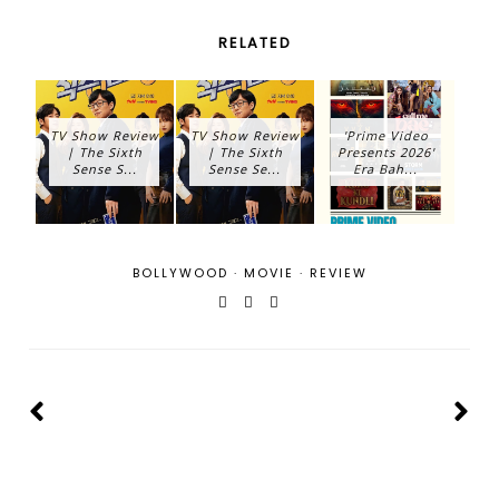
RELATED
TV Show Review
TV Show Review
'Prime Video
| The Sixth
| The Sixth
Presents 2026'
Sense S...
Sense Se...
Era Bah...
BOLLYWOOD
·
MOVIE
·
REVIEW