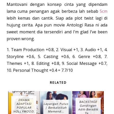
Mantovani dengan konsep cinta yang dipendam
lama cuma penangan agak berbeza lah sebab
5cm
lebih kemas dan cantik. Siap ada plot twist lagi di
hujung cerita. Apa pun movie Antologi Rasa ni ada
sweet moment dia tersendiri and I’m glad I’ve been
proven wrong.
1. Team Production +0.8, 2. Visual +1, 3. Audio +1, 4.
Storyline +0.6, 5. Casting +0.6, 6. Genre +0.8, 7.
Themes +1, 8. Editing +0.8, 9. Social Message +0.7,
10. Personal Thought +0.4 = 7.7/10
RELATED
DRAMA
BACKSTAGE
ADAPTASI
Layangan Putus
Gandingan
POPULAR
| Berbaloikah
Adik-Beradik
HOLLYWOOD,
Memend...
Te...