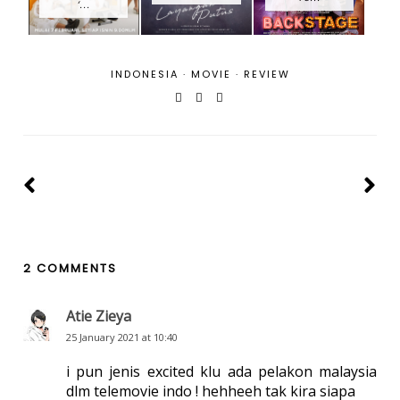
‘...
INDONESIA
·
MOVIE
·
REVIEW
2 COMMENTS
Atie Zieya
25 January 2021 at 10:40
i pun jenis excited klu ada pelakon malaysia
dlm telemovie indo ! hehheeh tak kira siapa