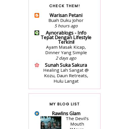
aziankhalil.com
CHECK THEM!
Mesyuarat Badan
Kebajikan Sekolah
Warisan Petani
Agama dan
Buah Duku Johor
Penyampaian Hadiah
5 hours ago
1 week ago
Aynorablogs - Info
surayooo
Tepat Dengan Lifestyle
Seikhlas Kasih Ahmad
Terkini!
Ayam Masak Kicap,
Nanas by Izzraff
Dinner Yang Simple
3 weeks ago
2 days ago
VANILLA FREAK
Long Weekend
Sunah Suka Sakura
Healing Lah Sangat @
2 months ago
Kozu, Daun Retreats,
Jari Jemari Menari
Hulu Langat
Ulasan Buku- Atas
5 days ago
Lantai Bumi by Liza Nur
nadiajamhari.com
2 months ago
Masak-masak with me:
Ms Fariha
Mushroom soup
MY BLOG LIST
Koleksi Buku untuk
3 weeks ago
Tahun 2025
Rawlins Glam
Cerita Ceriti Ceritu
1 year ago
The Devil's
Mamapipie
Blog Adianiez
Mouth
Senarai Lengkap 24
Salam Pembuka Bicara