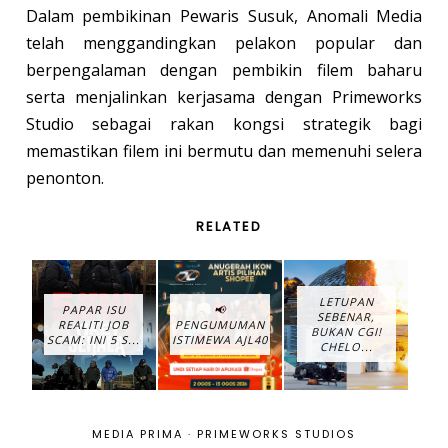
Dalam pembikinan Pewaris Susuk, Anomali Media
telah menggandingkan pelakon popular dan
berpengalaman dengan pembikin filem baharu
serta menjalinkan kerjasama dengan Primeworks
Studio sebagai rakan kongsi strategik bagi
memastikan filem ini bermutu dan memenuhi selera
penonton.
RELATED
LETUPAN
PAPAR ISU
📢
SEBENAR,
REALITI JOB
PENGUMUMAN
BUKAN CGI!
SCAM: INI 5 S...
ISTIMEWA AJL40
CHELO...
MEDIA PRIMA
·
PRIMEWORKS STUDIOS