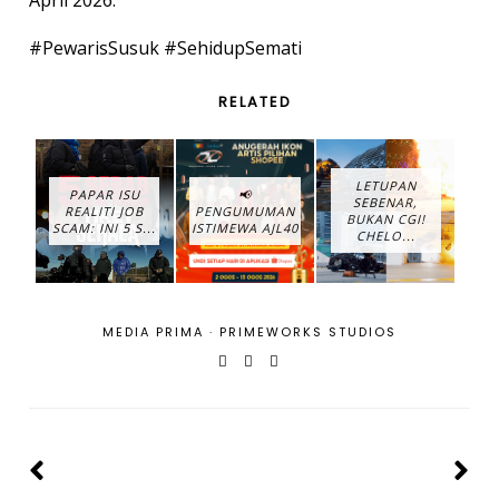
April 2026.
#PewarisSusuk #SehidupSemati
RELATED
LETUPAN
PAPAR ISU
📢
SEBENAR,
REALITI JOB
PENGUMUMAN
BUKAN CGI!
SCAM: INI 5 S...
ISTIMEWA AJL40
CHELO...
MEDIA PRIMA
·
PRIMEWORKS STUDIOS