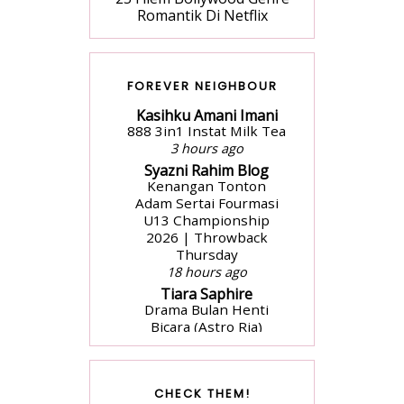
Romantik Di Netflix
FOREVER NEIGHBOUR
Kasihku Amani Imani
888 3in1 Instat Milk Tea
3 hours ago
Syazni Rahim Blog
Kenangan Tonton
Adam Sertai Fourmasi
U13 Championship
2026 | Throwback
Thursday
18 hours ago
Tiara Saphire
Drama Bulan Henti
Bicara (Astro Ria)
2 days ago
aziankhalil.com
Mesyuarat Badan
CHECK THEM!
Kebajikan Sekolah