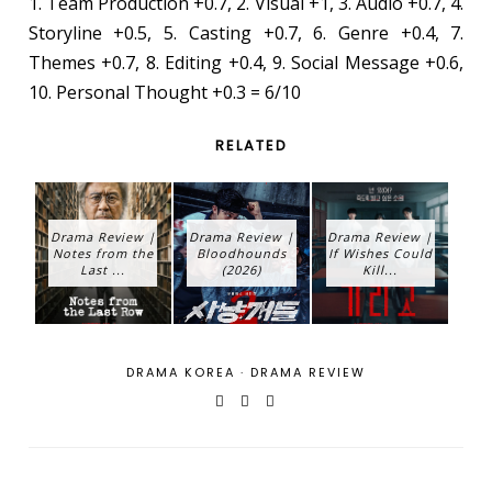
1. Team Production +0.7, 2. Visual +1, 3. Audio +0.7, 4.
Storyline +0.5, 5. Casting +0.7, 6. Genre +0.4, 7.
Themes +0.7, 8. Editing +0.4, 9. Social Message +0.6,
10. Personal Thought +0.3 = 6/10
RELATED
Drama Review |
Drama Review |
Drama Review |
Notes from the
Bloodhounds
If Wishes Could
Last ...
(2026)
Kill...
DRAMA KOREA
·
DRAMA REVIEW