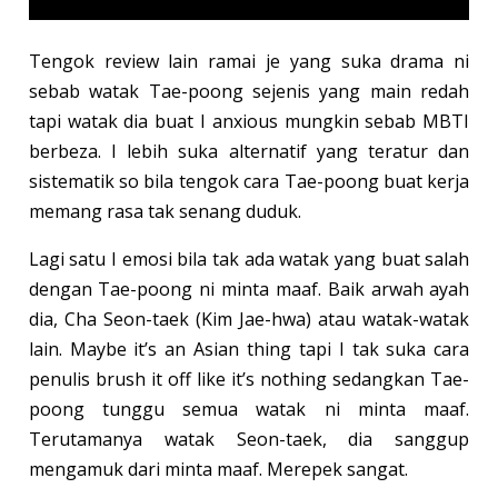
Tengok review lain ramai je yang suka drama ni
sebab watak Tae-poong sejenis yang main redah
tapi watak dia buat I anxious mungkin sebab MBTI
berbeza. I lebih suka alternatif yang teratur dan
sistematik so bila tengok cara Tae-poong buat kerja
memang rasa tak senang duduk.
Lagi satu I emosi bila tak ada watak yang buat salah
dengan Tae-poong ni minta maaf. Baik arwah ayah
dia, Cha Seon-taek (Kim Jae-hwa) atau watak-watak
lain. Maybe it’s an Asian thing tapi I tak suka cara
penulis brush it off like it’s nothing sedangkan Tae-
poong tunggu semua watak ni minta maaf.
Terutamanya watak Seon-taek, dia sanggup
mengamuk dari minta maaf. Merepek sangat.