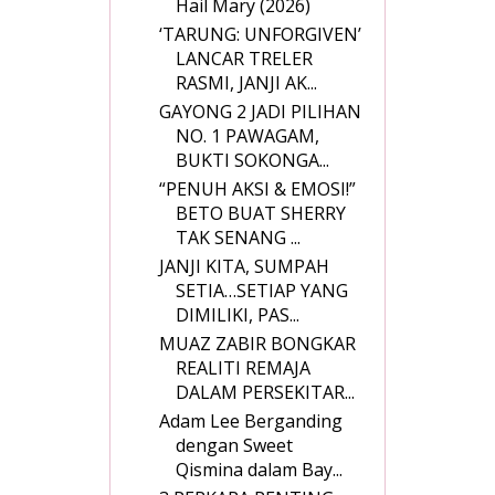
Hail Mary (2026)
‘TARUNG: UNFORGIVEN’
LANCAR TRELER
RASMI, JANJI AK...
GAYONG 2 JADI PILIHAN
NO. 1 PAWAGAM,
BUKTI SOKONGA...
“PENUH AKSI & EMOSI!”
BETO BUAT SHERRY
TAK SENANG ...
JANJI KITA, SUMPAH
SETIA…SETIAP YANG
DIMILIKI, PAS...
MUAZ ZABIR BONGKAR
REALITI REMAJA
DALAM PERSEKITAR...
Adam Lee Berganding
dengan Sweet
Qismina dalam Bay...