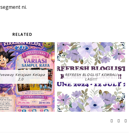
segment ni.
RELATED
iveaway Kerajaan Kelapa
REFRESH BLOGLIST KEMBALI
2.0
LAGI!!!