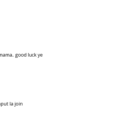
ama.. good luck ye
ut la join