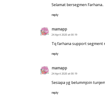
Selamat bersegmen Farhana..
reply
mamapp
24 April 2020 at 00:19
Tq farhana support segment m
reply
mamapp
24 April 2020 at 00:19
Sesiapa yg belummjoin tunjemp
reply