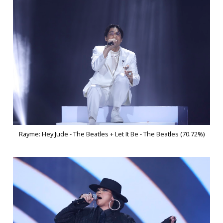
Rayme: Hey Jude - The Beatles + Let It Be - The Beatles (70.72%)