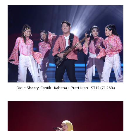
Didie Shazry: Cantik - Kahitna + Putri Iklan - ST12 (71.26%)