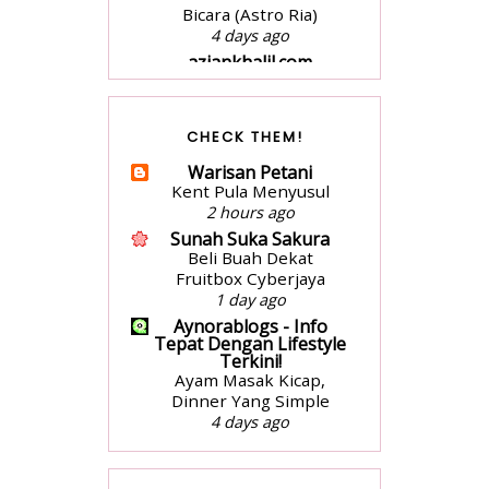
Bicara (Astro Ria)
4 days ago
aziankhalil.com
Mesyuarat Badan
Kebajikan Sekolah
Agama dan
CHECK THEM!
Penyampaian Hadiah
1 week ago
Warisan Petani
surayooo
Kent Pula Menyusul
Seikhlas Kasih Ahmad
2 hours ago
Nanas by Izzraff
Sunah Suka Sakura
3 weeks ago
Beli Buah Dekat
VANILLA FREAK
Fruitbox Cyberjaya
Long Weekend
1 day ago
2 months ago
Aynorablogs - Info
Tepat Dengan Lifestyle
Jari Jemari Menari
Terkini!
Ulasan Buku- Atas
Ayam Masak Kicap,
Lantai Bumi by Liza Nur
Dinner Yang Simple
2 months ago
4 days ago
Ms Fariha
nadiajamhari.com
Koleksi Buku untuk
Masak-masak with me:
Tahun 2025
Mushroom soup