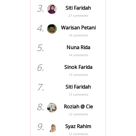
3.
Siti Faridah
27 comments
4.
Warisan Petani
16 comments
5.
Nuna Rida
14 comments
6.
Sinok Farida
13 comments
7.
Siti Faridah
13 comments
8.
Roziah @ Cie
12 comments
9.
Syaz Rahim
12 comments