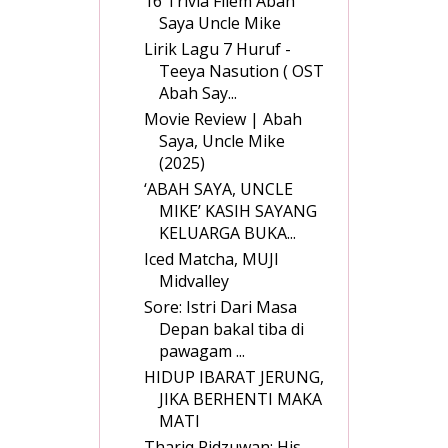
16 Trivia Filem Abah
Saya Uncle Mike
Lirik Lagu 7 Huruf -
Teeya Nasution ( OST
Abah Say...
Movie Review | Abah
Saya, Uncle Mike
(2025)
‘ABAH SAYA, UNCLE
MIKE’ KASIH SAYANG
KELUARGA BUKA...
Iced Matcha, MUJI
Midvalley
Sore: Istri Dari Masa
Depan bakal tiba di
pawagam ...
HIDUP IBARAT JERUNG,
JIKA BERHENTI MAKA
MATI
Thariq Ridzuwan: His