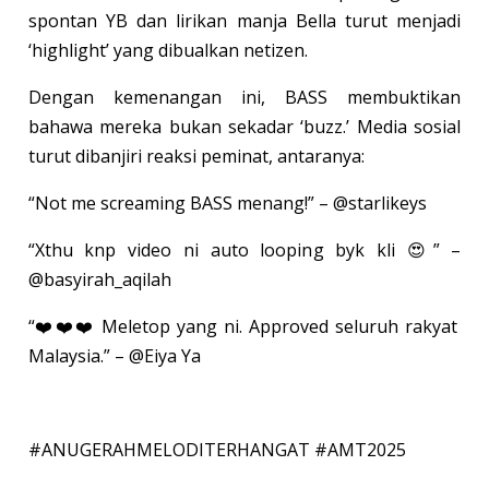
spontan YB dan lirikan manja Bella turut menjadi
‘highlight’ yang dibualkan netizen.
Dengan kemenangan ini, BASS membuktikan
bahawa mereka bukan sekadar ‘buzz.’ Media sosial
turut dibanjiri reaksi peminat, antaranya:
“Not me screaming BASS menang!” – @starlikeys
“Xthu knp video ni auto looping byk kli 😍” –
@basyirah_aqilah
“❤️❤️❤️ Meletop yang ni. Approved seluruh rakyat
Malaysia.” – @Eiya Ya
#ANUGERAHMELODITERHANGAT #AMT2025