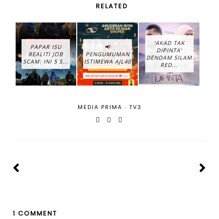
RELATED
‘AKAD TAK
PAPAR ISU
📢
DIPINTA’
REALITI JOB
PENGUMUMAN
DENDAM SILAM
SCAM: INI 5 S...
ISTIMEWA AJL40
RED...
MEDIA PRIMA
·
TV3
1 COMMENT