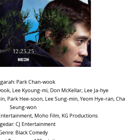
garah: Park Chan-wook
wook, Lee Kyoung-mi, Don McKellar, Lee Ja-hye
jin, Park Hee-soon, Lee Sung-min, Yeom Hye-ran, Cha
Seung-won
 Entertainment, Moho Film, KG Productions
gedar: CJ Entertainment
Genre: Black Comedy