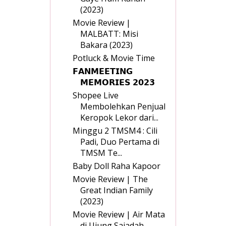
(2023)
Movie Review |
MALBATT: Misi
Bakara (2023)
Potluck & Movie Time
𝗙𝗔𝗡𝗠𝗘𝗘𝗧𝗜𝗡𝗚
𝗠𝗘𝗠𝗢𝗥𝗜𝗘𝗦 𝟮𝟬𝟮𝟯
Shopee Live
Membolehkan Penjual
Keropok Lekor dari...
Minggu 2 TMSM4 : Cili
Padi, Duo Pertama di
TMSM Te...
Baby Doll Raha Kapoor
Movie Review | The
Great Indian Family
(2023)
Movie Review | Air Mata
di Ujung Sajadah