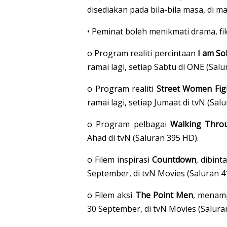
disediakan pada bila-bila masa, di 
• Peminat boleh menikmati drama, fi
o Program realiti percintaan
I am So
ramai lagi, setiap Sabtu di ONE (Salu
o Program realiti
Street Women Fig
ramai lagi, setiap Jumaat di tvN (Sal
o Program pelbagai
Walking Throu
Ahad di tvN (Saluran 395 HD).
o Filem inspirasi
Countdown
, dibin
September, di tvN Movies (Saluran 4
o Filem aksi
The Point Men
, menamp
30 September, di tvN Movies (Salura