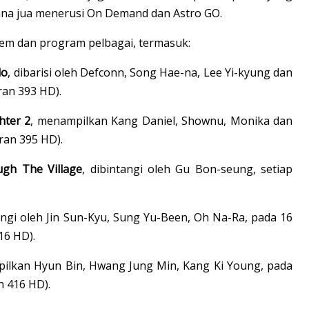
mana jua menerusi On Demand dan Astro GO.
lem dan program pelbagai, termasuk:
lo
, dibarisi oleh Defconn, Song Hae-na, Lee Yi-kyung dan
ran 393 HD).
hter 2
, menampilkan Kang Daniel, Shownu, Monika dan
uran 395 HD).
gh The Village
, dibintangi oleh Gu Bon-seung, setiap
tangi oleh Jin Sun-Kyu, Sung Yu-Been, Oh Na-Ra, pada 16
16 HD).
ilkan Hyun Bin, Hwang Jung Min, Kang Ki Young, pada
n 416 HD).