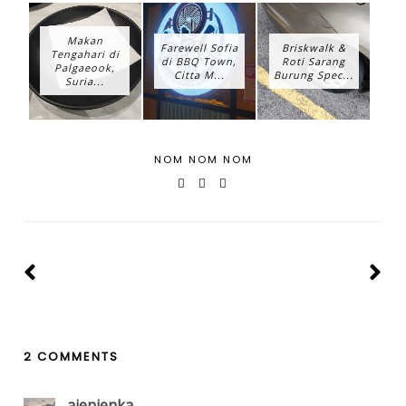
Makan
Farewell Sofia
Briskwalk &
Tengahari di
di BBQ Town,
Roti Sarang
Palgaeook,
Citta M...
Burung Spec...
Suria...
NOM NOM NOM
2 COMMENTS
aienienka