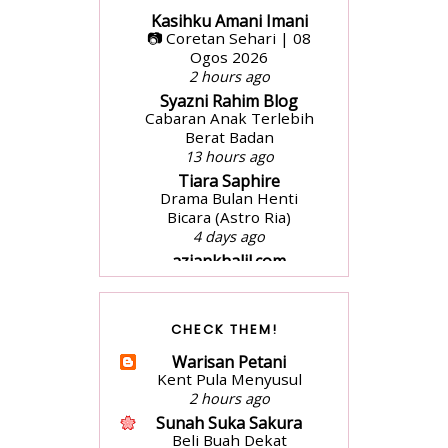
Kasihku Amani Imani
📷 Coretan Sehari | 08
Ogos 2026
2 hours ago
Syazni Rahim Blog
Cabaran Anak Terlebih
Berat Badan
13 hours ago
Tiara Saphire
Drama Bulan Henti
Bicara (Astro Ria)
4 days ago
aziankhalil.com
Mesyuarat Badan
Kebajikan Sekolah
Agama dan
CHECK THEM!
Penyampaian Hadiah
1 week ago
Warisan Petani
surayooo
Kent Pula Menyusul
Seikhlas Kasih Ahmad
2 hours ago
Nanas by Izzraff
Sunah Suka Sakura
3 weeks ago
Beli Buah Dekat