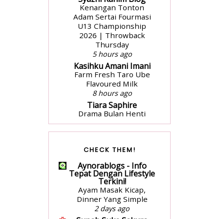
Kenangan Tonton
Adam Sertai Fourmasi
U13 Championship
2026 | Throwback
Thursday
5 hours ago
Kasihku Amani Imani
Farm Fresh Taro Ube
Flavoured Milk
8 hours ago
Tiara Saphire
Drama Bulan Henti
Bicara (Astro Ria)
2 days ago
aziankhalil.com
CHECK THEM!
Mesyuarat Badan
Kebajikan Sekolah
Aynorablogs - Info
Agama dan
Tepat Dengan Lifestyle
Penyampaian Hadiah
Terkini!
Ayam Masak Kicap,
1 week ago
Dinner Yang Simple
surayooo
2 days ago
Seikhlas Kasih Ahmad