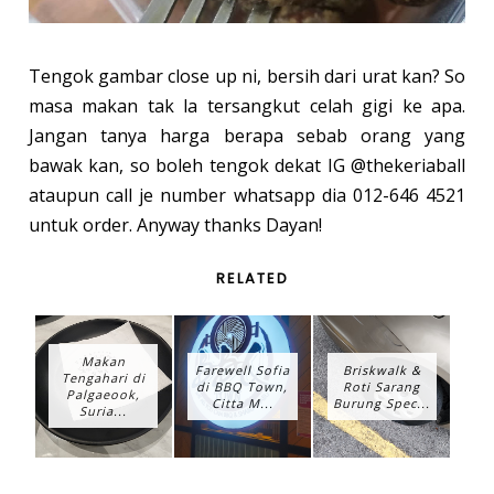
Tengok gambar close up ni, bersih dari urat kan? So
masa makan tak la tersangkut celah gigi ke apa.
Jangan tanya harga berapa sebab orang yang
bawak kan, so boleh tengok dekat IG @thekeriaball
ataupun call je number whatsapp dia 012-646 4521
untuk order. Anyway thanks Dayan!
RELATED
Makan
Farewell Sofia
Briskwalk &
Tengahari di
di BBQ Town,
Roti Sarang
Palgaeook,
Citta M...
Burung Spec...
Suria...