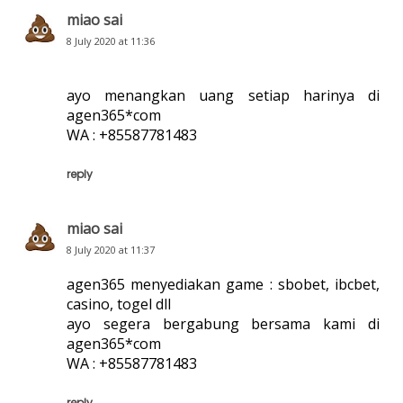
miao sai
8 July 2020 at 11:36
ayo menangkan uang setiap harinya di
agen365*com
WA : +85587781483
reply
miao sai
8 July 2020 at 11:37
agen365 menyediakan game : sbobet, ibcbet,
casino, togel dll
ayo segera bergabung bersama kami di
agen365*com
WA : +85587781483
reply