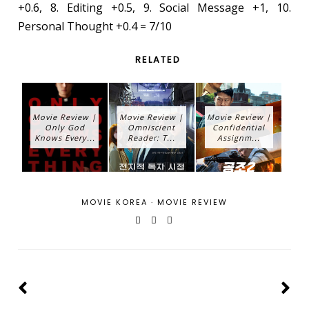
+0.6, 8. Editing +0.5, 9. Social Message +1, 10.
Personal Thought +0.4 = 7/10
RELATED
Movie Review |
Movie Review |
Movie Review |
Only God
Omniscient
Confidential
Knows Every...
Reader: T...
Assignm...
MOVIE KOREA
·
MOVIE REVIEW