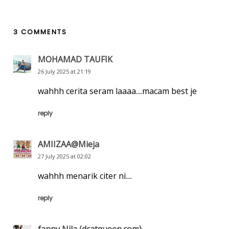
3 COMMENTS
MOHAMAD TAUFIK
26 July 2025 at 21:19
wahhh cerita seram laaaa....macam best je
reply
AMIIZAA@Mieja
27 July 2025 at 02:02
wahhh menarik citer ni....
reply