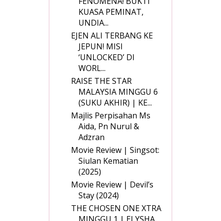
FENOMENA! BUKTI
KUASA PEMINAT,
UNDIA...
EJEN ALI TERBANG KE
JEPUN! MISI
‘UNLOCKED’ DI
WORL...
RAISE THE STAR
MALAYSIA MINGGU 6
(SUKU AKHIR) | KE...
Majlis Perpisahan Ms
Aida, Pn Nurul &
Adzran
Movie Review | Singsot:
Siulan Kematian
(2025)
Movie Review | Devil’s
Stay (2024)
THE CHOSEN ONE XTRA
MINGGU 1 | ELYSHA