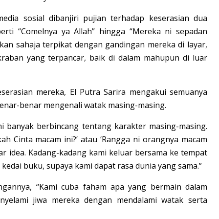
dia sosial dibanjiri pujian terhadap keserasian dua
erti “Comelnya ya Allah” hingga “Mereka ni sepadan
kan sahaja terpikat dengan gandingan mereka di layar,
akraban yang terpancar, baik di dalam mahupun di luar
 keserasian mereka, El Putra Sarira mengakui semuanya
benar-benar mengenali watak masing-masing.
mi banyak berbincang tentang karakter masing-masing.
kah Cinta macam ini?’ atau ‘Rangga ni orangnya macam
ukar idea. Kadang-kadang kami keluar bersama ke tempat
 kedai buku, supaya kami dapat rasa dunia yang sama.”
angannya, “Kami cuba faham apa yang bermain dalam
enyelami jiwa mereka dengan mendalami watak serta