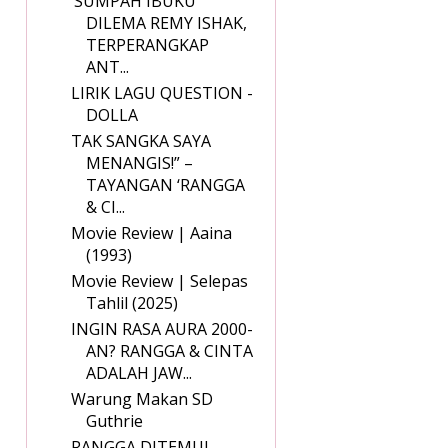
‘SUMPAH IBUKU’
DILEMA REMY ISHAK,
TERPERANGKAP
ANT...
LIRIK LAGU QUESTION -
DOLLA
TAK SANGKA SAYA
MENANGIS!” –
TAYANGAN ‘RANGGA
& CI...
Movie Review | Aaina
(1993)
Movie Review | Selepas
Tahlil (2025)
INGIN RASA AURA 2000-
AN? RANGGA & CINTA
ADALAH JAW...
Warung Makan SD
Guthrie
RANGGA DITEMUI