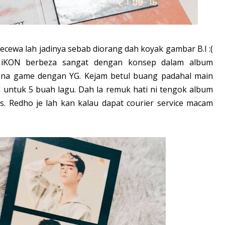
cewa lah jadinya sebab diorang dah koyak gambar B.I :(
 iKON berbeza sangat dengan konsep dalam album
ena game dengan YG. Kejam betul buang padahal main
B.I untuk 5 buah lagu. Dah la remuk hati ni tengok album
s. Redho je lah kan kalau dapat courier service macam