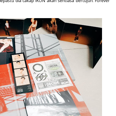
lepastu dia cakap iKON akan sentiasa bertujuh. Forever