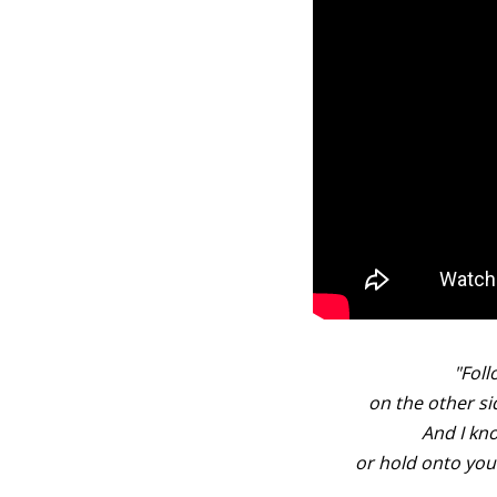
"Foll
on the other sid
And I kno
or hold onto you 