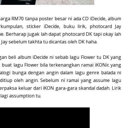
arga RM70 tanpa poster besar ni ada CD iDecide, album
umpulan, sticker iDecide, buku lirik, photocard Jay
e. Berharap jugak lah dapat photocard DK tapi okay lah
 Jay sebelum takhta tu dicantas oleh DK haha.
an beli album iDecide ni sebab lagu Flower tu DK yang
k buat lagu Flower bila terkenangkan ramai iKONic yang
alogi bunga dengan angin dalam lagu genre balada ni
itiup oleh angin. Sebelum ni ramai yang assume lagu
erpaksa keluar dari iKON gara-gara skandal dadah. Lirik
lagi assumption tu.