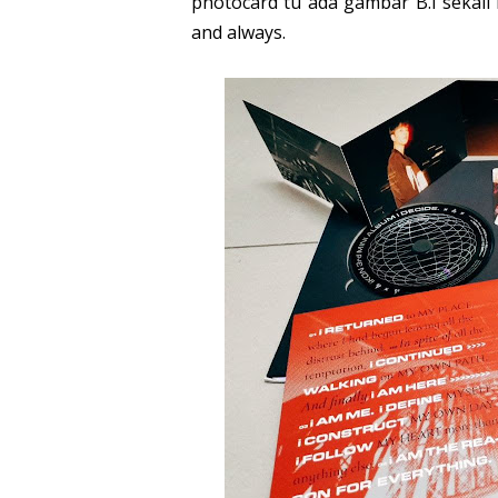
photocard tu ada gambar B.I sekali 
and always.