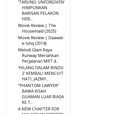
‘TARUNG: UNFORGIVEN’
HIMPUNKAN
BARISAN PELAKON
HEB...
Movie Review | The
Housemaid (2025)
Movie Review | Daawat-
e-Ishq (2014)
Melodi Glam Raya
Runway Meriahkan
Perjalanan MRT d...
‘HILANG DALAM RINDU
2’ KEMBALI MENCUIT
HATI, JAZMY...
“PHANTOM LAWYER”
BAWA KISAH
GUAMAN LUAR BIASA
KE T...
A NEW CHAPTER FOR