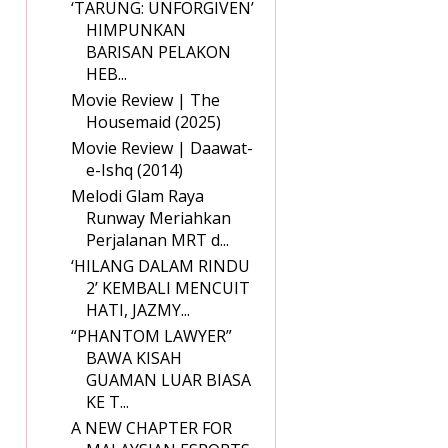
‘TARUNG: UNFORGIVEN’
HIMPUNKAN
BARISAN PELAKON
HEB...
Movie Review | The
Housemaid (2025)
Movie Review | Daawat-
e-Ishq (2014)
Melodi Glam Raya
Runway Meriahkan
Perjalanan MRT d...
‘HILANG DALAM RINDU
2’ KEMBALI MENCUIT
HATI, JAZMY...
“PHANTOM LAWYER”
BAWA KISAH
GUAMAN LUAR BIASA
KE T...
A NEW CHAPTER FOR