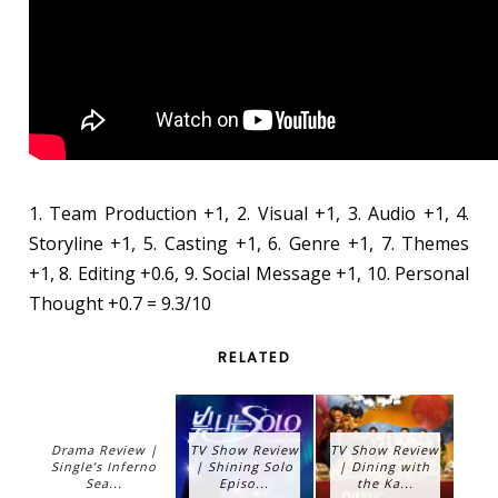
1. Team Production +1, 2. Visual +1, 3. Audio +1, 4.
Storyline +1, 5. Casting +1, 6. Genre +1, 7. Themes
+1, 8. Editing +0.6, 9. Social Message +1, 10. Personal
Thought +0.7 = 9.3/10
RELATED
Drama Review |
TV Show Review
TV Show Review
Single’s Inferno
| Shining Solo
| Dining with
Sea...
Episo...
the Ka...