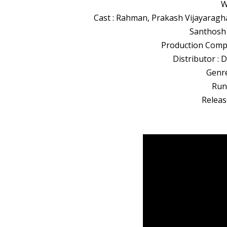
W
Cast : Rahman, Prakash Vijayaragh
Santhosh 
Production Compa
Distributor :
Genre
Run
Releas