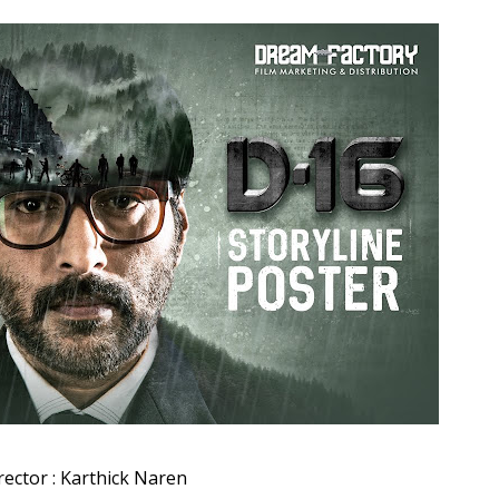
rector : Karthick Naren