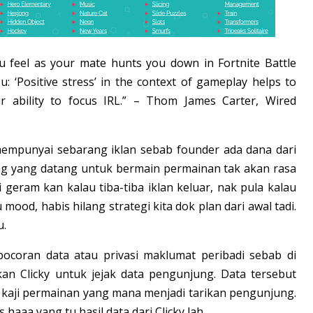
u feel as your mate hunts you down in Fortnite Battle
: ‘Positive stress’ in the context of gameplay helps to
r ability to focus IRL.” – Thom James Carter, Wired
mempunyai sebarang iklan sebab founder ada dana dari
ung yang datang untuk bermain permainan tak akan rasa
geram kan kalau tiba-tiba iklan keluar, nak pula kalau
ood, habis hilang strategi kita dok plan dari awal tadi.
u.
ocoran data atau privasi maklumat peribadi sebab di
n Clicky untuk jejak data pengunjung. Data tersebut
 kaji permainan yang mana menjadi tarikan pengunjung.
 haaa yang tu hasil data dari Clicky lah.