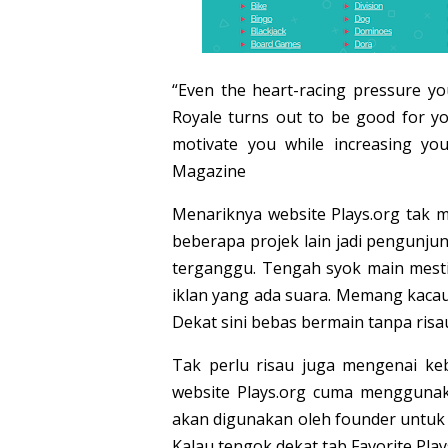
“Even the heart-racing pressure yo
Royale turns out to be good for you
motivate you while increasing you
Magazine
Menariknya website Plays.org tak 
beberapa projek lain jadi pengunj
terganggu. Tengah syok main mesti 
iklan yang ada suara. Memang kacau m
Dekat sini bebas bermain tanpa risa
Tak perlu risau juga mengenai keb
website Plays.org cuma menggunaka
akan digunakan oleh founder untuk
Kalau tengok dekat tab Favorite Plays