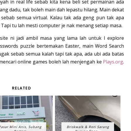
ah in real life sebab kita kena beli set permainan ada
lang dadu, tak boleh main dah lepastu hilang. Main dekat
ir sebab semua virtual. Kalau tak ada geng pun tak apa
Tapi tu lah mesti computer je nak menang setiap masa.
te ni jadi ambil masa yang lama lah untuk I explore
osswords puzzle bertemakan Easter, main Word Search
gak sebab semua kalah tapi tak apa, ada ubi ada batas
g mencari online games boleh lah menjengah ke
Plays.org
.
RELATED
Pasar Mini Anis, Subang
Briskwalk & Roti Sarang