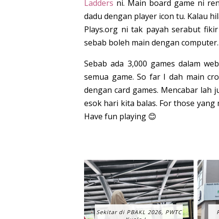
Ladders
ni. Main board game ni reny
dadu dengan player icon tu. Kalau hi
Plays.org ni tak payah serabut fik
sebab boleh main dengan computer. 
Sebab ada 3,000 games dalam websi
semua game. So far I dah main cr
dengan card games. Mencabar lah ju
esok hari kita balas. For those yan
Have fun playing 😊
Sekitar di PBAKL 2026, PWTC