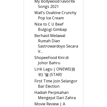
My Bollywood Favorite
Songs 2021
Wall's Ovaltine Crunchy
Pop Ice Cream
Nice to C U Beef
Bulgogi Gimbap
Berhasil Melawat
Rumah Dian
Sastrowardoyo Secara
V...
ShopeeFood Kini di
Johor Bahru
Lirik Lagu | ONEWE(원
위) '별 (STAR)'
First Time Join Selangor
Bar Election
Hadiah Perpisahan
Mengejut Dari Zahra
Movie Review | A