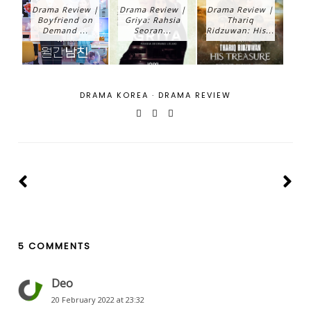
Drama Review |
Drama Review |
Drama Review |
Boyfriend on
Griya: Rahsia
Thariq
Demand ...
Seoran...
Ridzuwan: His...
DRAMA KOREA
·
DRAMA REVIEW
5 COMMENTS
Deo
20 February 2022 at 23:32