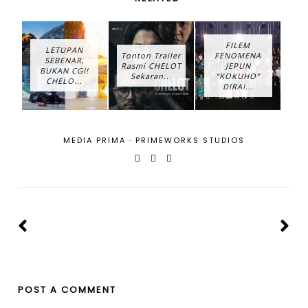
FILEM
LETUPAN
Tonton Trailer
FENOMENA
SEBENAR,
Rasmi CHELOT
JEPUN
BUKAN CGI!
Sekaran...
“KOKUHO”
CHELO...
DIRAI...
MEDIA PRIMA
·
PRIMEWORKS STUDIOS
POST A COMMENT