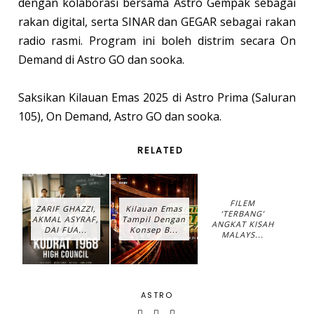
dengan kolaborasi bersama Astro Gempak sebagai
rakan digital, serta SINAR dan GEGAR sebagai rakan
radio rasmi. Program ini boleh distrim secara On
Demand di Astro GO dan sooka.
Saksikan Kilauan Emas 2025 di Astro Prima (Saluran
105), On Demand, Astro GO dan sooka.
RELATED
FILEM
ZARIF GHAZZI,
Kilauan Emas
‘TERBANG’
AKMAL ASYRAF,
Tampil Dengan
ANGKAT KISAH
DAI FUA...
Konsep B...
MALAYS...
ASTRO