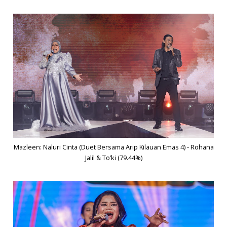
Mazleen: Naluri Cinta (Duet Bersama Arip Kilauan Emas 4) - Rohana
Jalil & To’ki (79.44%)