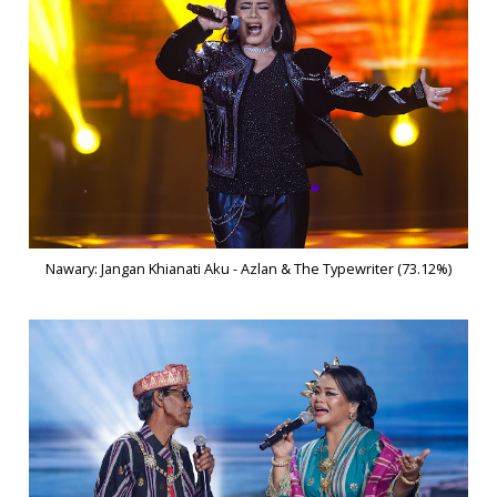
Nawary: Jangan Khianati Aku - Azlan & The Typewriter (73.12%)