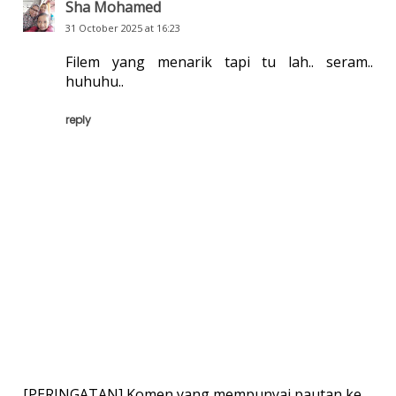
Sha Mohamed
31 October 2025 at 16:23
Filem yang menarik tapi tu lah.. seram..
huhuhu..
reply
[PERINGATAN] Komen yang mempunyai pautan ke