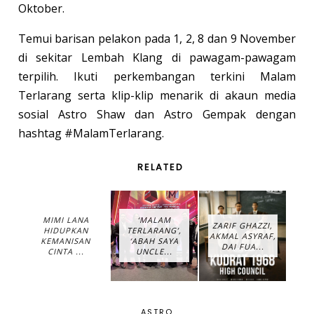
Oktober.
Temui barisan pelakon pada 1, 2, 8 dan 9 November
di sekitar Lembah Klang di pawagam-pawagam
terpilih. Ikuti perkembangan terkini Malam
Terlarang serta klip-klip menarik di akaun media
sosial Astro Shaw dan Astro Gempak dengan
hashtag #MalamTerlarang.
RELATED
MIMI LANA
‘MALAM
ZARIF GHAZZI,
HIDUPKAN
TERLARANG’,
AKMAL ASYRAF,
KEMANISAN
‘ABAH SAYA
DAI FUA...
CINTA ...
UNCLE...
ASTRO