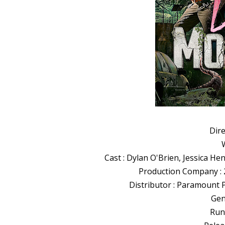
Dir
W
Cast : Dylan O'Brien, Jessica H
Production Company : 
Distributor : Paramount Pi
Gen
Run