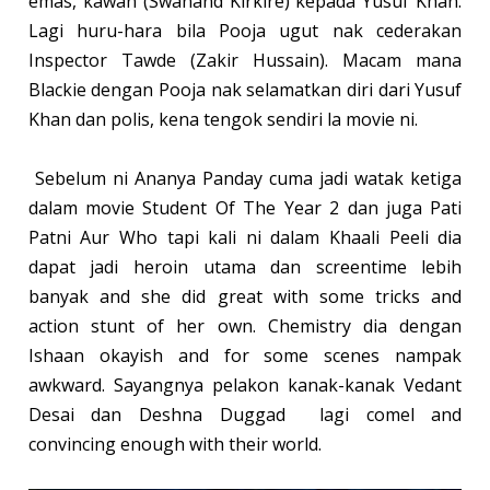
emas, kawan (Swanand Kirkire) kepada Yusuf Khan.
Lagi huru-hara bila Pooja ugut nak cederakan
Inspector Tawde (Zakir Hussain). Macam mana
Blackie dengan Pooja nak selamatkan diri dari Yusuf
Khan dan polis, kena tengok sendiri la movie ni.
Sebelum ni Ananya Panday cuma jadi watak ketiga
dalam movie Student Of The Year 2 dan juga Pati
Patni Aur Who tapi kali ni dalam Khaali Peeli dia
dapat jadi heroin utama dan screentime lebih
banyak and she did great with some tricks and
action stunt of her own. Chemistry dia dengan
Ishaan okayish and for some scenes nampak
awkward. Sayangnya pelakon kanak-kanak Vedant
Desai dan Deshna Duggad lagi comel and
convincing enough with their world.