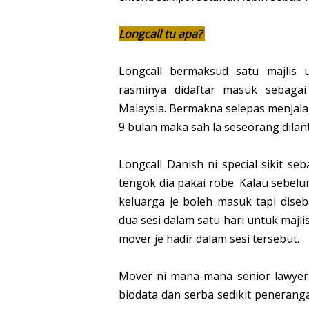
Longcall tu apa?
Longcall bermaksud satu majlis 
rasminya didaftar masuk sebag
Malaysia. Bermakna selepas menjal
9 bulan maka sah la seseorang dila
Longcall Danish ni special sikit se
tengok dia pakai robe. Kalau sebel
keluarga je boleh masuk tapi dise
dua sesi dalam satu hari untuk majl
mover je hadir dalam sesi tersebut.
Mover ni mana-mana senior lawyer
biodata dan serba sedikit peneran