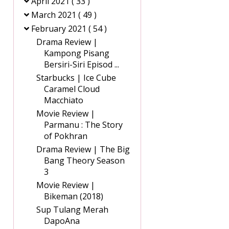
April 2021
( 33 )
March 2021
( 49 )
February 2021
( 54 )
Drama Review |
Kampong Pisang
Bersiri-Siri Episod ...
Starbucks | Ice Cube
Caramel Cloud
Macchiato
Movie Review |
Parmanu : The Story
of Pokhran
Drama Review | The Big
Bang Theory Season
3
Movie Review |
Bikeman (2018)
Sup Tulang Merah
DapoAna