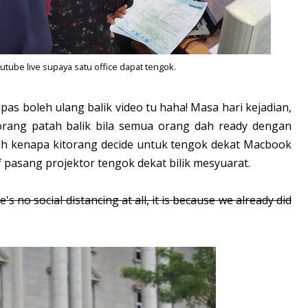
outube live supaya satu office dapat tengok.
epas boleh ulang balik video tu haha! Masa hari kejadian,
torang patah balik bila semua orang dah ready dengan
ah kenapa kitorang decide untuk tengok dekat Macbook
 of pasang projektor tengok dekat bilik mesyuarat.
 no social distancing at all, it is because we already did