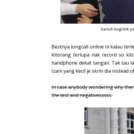
Danish bagi link y
Bestnya longcall online ni kalau terl
kitorang terlupa nak record so ki
handphone dekat tangan. Tak tau l
Izani yang kecil je skrin dia instead
In case anybody wondering why there's
the test and negativesssss.