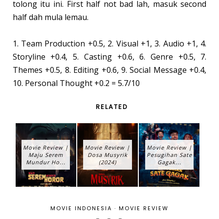
tolong itu ini. First half not bad lah, masuk second
half dah mula lemau.
1. Team Production +0.5, 2. Visual +1, 3. Audio +1, 4.
Storyline +0.4, 5. Casting +0.6, 6. Genre +0.5, 7.
Themes +0.5, 8. Editing +0.6, 9. Social Message +0.4,
10. Personal Thought +0.2 = 5.7/10
RELATED
Movie Review |
Movie Review |
Movie Review |
Maju Serem
Dosa Musyrik
Pesugihan Sate
Mundur Ho...
(2024)
Gagak...
MOVIE INDONESIA
·
MOVIE REVIEW