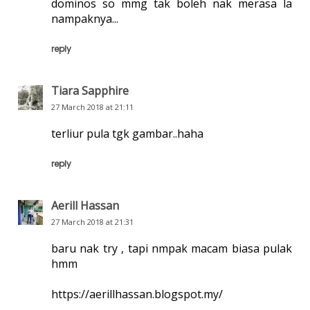
dominos so mmg tak boleh nak merasa la
nampaknya...
reply
Tiara Sapphire
27 March 2018 at 21:11
terliur pula tgk gambar..haha
reply
Aerill Hassan
27 March 2018 at 21:31
baru nak try , tapi nmpak macam biasa pulak
hmm
https://aerillhassan.blogspot.my/