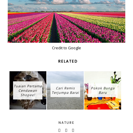
Credit to Google
RELATED
Tuaian Pertama
Cari Remis
Pokok Bunga
Cendawan
Terjumpa Barai
Baru
Shopee!
NATURE