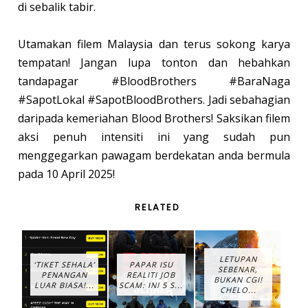
di sebalik tabir.
Utamakan filem Malaysia dan terus sokong karya
tempatan! Jangan lupa tonton dan hebahkan
tandapagar #BloodBrothers #BaraNaga
#SapotLokal #SapotBloodBrothers. Jadi sebahagian
daripada kemeriahan Blood Brothers! Saksikan filem
aksi penuh intensiti ini yang sudah pun
menggegarkan pawagam berdekatan anda bermula
pada 10 April 2025!
RELATED
LETUPAN
‘TIKET SEHALA’
PAPAR ISU
SEBENAR,
PENANGAN
REALITI JOB
BUKAN CGI!
LUAR BIASA!...
SCAM: INI 5 S...
CHELO...