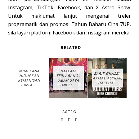
Instagram, TikTok, Facebook, dan X Astro Shaw.
Untuk maklumat lanjut mengenai treler
programatik dan promosi Tahun Baharu Cina 7UP,
sila layari platform Facebook dan Instagram mereka.
RELATED
MIMI LANA
‘MALAM
ZARIF GHAZZI,
HIDUPKAN
TERLARANG’,
AKMAL ASYRAF,
KEMANISAN
‘ABAH SAYA
DAI FUA...
CINTA ...
UNCLE...
ASTRO