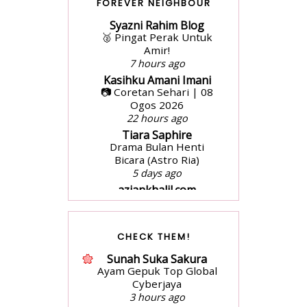
FOREVER NEIGHBOUR
Syazni Rahim Blog
🥈 Pingat Perak Untuk
Amir!
7 hours ago
Kasihku Amani Imani
📷 Coretan Sehari | 08
Ogos 2026
22 hours ago
Tiara Saphire
Drama Bulan Henti
Bicara (Astro Ria)
5 days ago
aziankhalil.com
Mesyuarat Badan
Kebajikan Sekolah
Agama dan
CHECK THEM!
Penyampaian Hadiah
1 week ago
Sunah Suka Sakura
surayooo
Ayam Gepuk Top Global
Seikhlas Kasih Ahmad
Cyberjaya
Nanas by Izzraff
3 hours ago